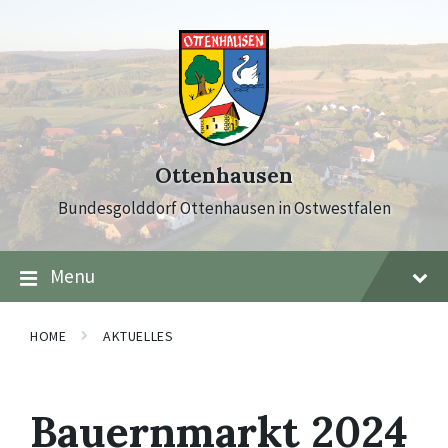
Skip
Skip
Skip
to
to
to
content
main
footer
navigation
Ottenhausen
Bundesgolddorf Ottenhausen in Ostwestfalen
Menu
HOME
AKTUELLES
Bauernmarkt 2024