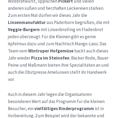
Wildbratwurst, lippischen
Pickert
und vielen
anderen süßen und herzhaften Leckereien stärken.
Zum ersten Mal dürfen wir dieses Jahr die
Linsenmanufaktur
aus Paderborn begrüßen, die mit
Veggie-Burgern
mit Linsenbratling im Fladenbrot
jeden überzeugt. Für die Kleinen gibt es gerne
Apfelmus dazu und zum Nachtisch Mango-Lassi. Das
Team vom
Wintruper Hofgemüse
backt auch dieses
Jahr wieder
Pizza im Steinofen
. Bäcker Rode, Bauer
Peine und Maßmann bieten ihre Spezialitäten an und
auch die Obstpresse Amelunxen stellt ihr Handwerk
vor.
Auch in diesem Jahr legen die Organisatoren
besonderen Wert auf das Programm für die kleinen
Besucher, ein
vielfältiges Kinderprogramm
ist in
Vorbereitung. Zum Beispiel wird der bekannte und