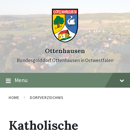
Skip
Skip
Skip
to
to
to
content
main
footer
navigation
Ottenhausen
Bundesgolddorf Ottenhausen in Ostwestfalen
Menu
HOME
DORFVERZEICHNIS
Katholische