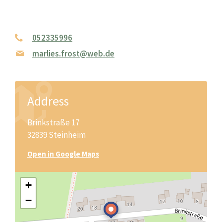
052335996
marlies.frost@web.de
Address
Brinkstraße 17
32839 Steinheim
Open in Google Maps
+
−