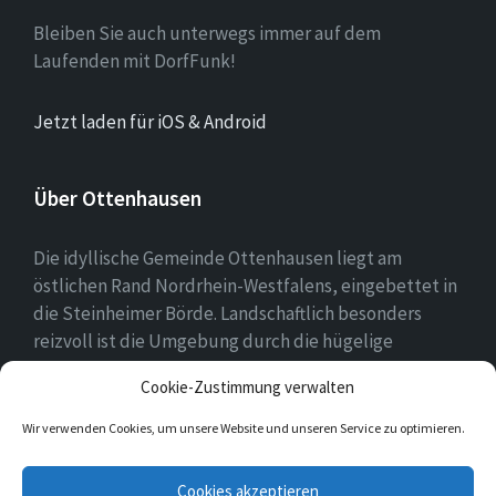
Bleiben Sie auch unterwegs immer auf dem
Laufenden mit DorfFunk!
Jetzt laden für iOS & Android
Über Ottenhausen
Die idyllische Gemeinde Ottenhausen liegt am
östlichen Rand Nordrhein-Westfalens, eingebettet in
die Steinheimer Börde. Landschaftlich besonders
reizvoll ist die Umgebung durch die hügelige
Landschaft des naheliegenden Eggegebirges als
Cookie-Zustimmung verwalten
Ausläufer des Teutoburger Waldes.
Wir verwenden Cookies, um unsere Website und unseren Service zu optimieren.
E-
Facebook
Twitter
Instagram
Cookies akzeptieren