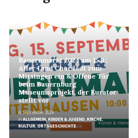
Mehr
erfahren
Bauernmarkt 2024 am 15.9.:
Aller Land Chor lädt zum
Mitsingen ein & Offene Tür
beim Bauernburg
Museumsprojekt, der Kurator
stellt vor
6. September 2024
in
ALLGEMEIN
,
KINDER & JUGEND
,
KIRCHE
,
KULTUR
,
ORTSGESCHICHTE