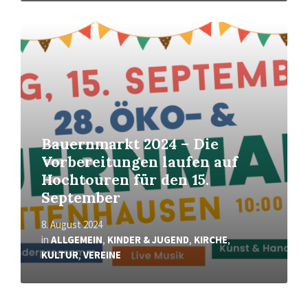
Mehr
erfahren
Bauernmarkt 2024 – Die
Vorbereitungen laufen auf
Hochtouren für den 15.
September
8. August 2024
in
ALLGEMEIN
,
KINDER & JUGEND
,
KIRCHE
,
KULTUR
,
VEREINE