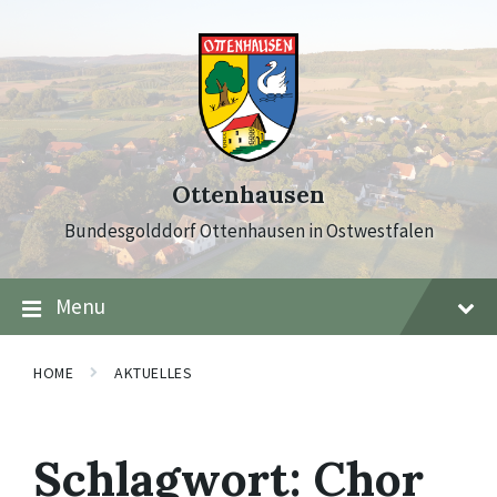
Skip
Skip
Skip
to
to
to
content
main
footer
navigation
Ottenhausen
Bundesgolddorf Ottenhausen in Ostwestfalen
Menu
HOME
AKTUELLES
Schlagwort:
Chor