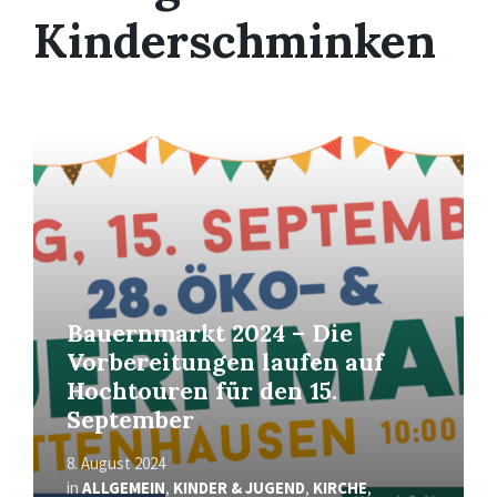
Kinderschminken
Mehr
erfahren
Bauernmarkt 2024 – Die
Vorbereitungen laufen auf
Hochtouren für den 15.
September
8. August 2024
in
ALLGEMEIN
,
KINDER & JUGEND
,
KIRCHE
,