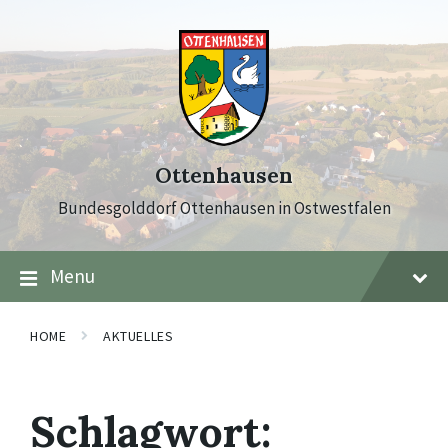
Skip
Skip
Skip
to
to
to
content
main
footer
navigation
Ottenhausen
Bundesgolddorf Ottenhausen in Ostwestfalen
Menu
HOME
AKTUELLES
Schlagwort: