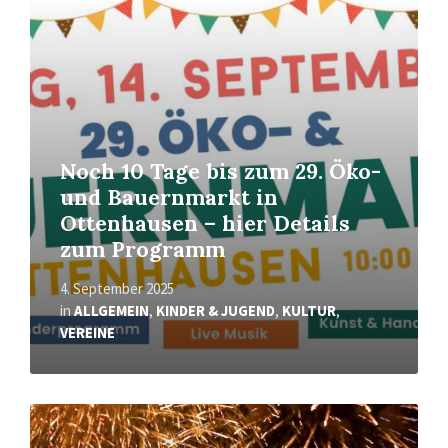
Mehr
erfahren
Noch 10 Tage bis zum 29. Öko-
und Bauernmarkt in
Ottenhausen – hier Details
zum Programm
4. September 2025
in
ALLGEMEIN
,
KINDER & JUGEND
,
KULTUR
,
VEREINE
Mehr
erfahren