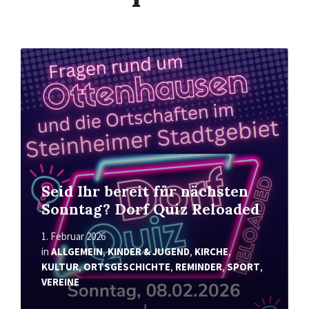
Mehr
erfahren
Seid Ihr bereit für nächsten
Sonntag? Dorf Quiz Reloaded
1. Februar 2026
in
ALLGEMEIN
,
KINDER & JUGEND
,
KIRCHE
,
KULTUR
,
ORTSGESCHICHTE
,
REMINDER
,
SPORT
,
VEREINE