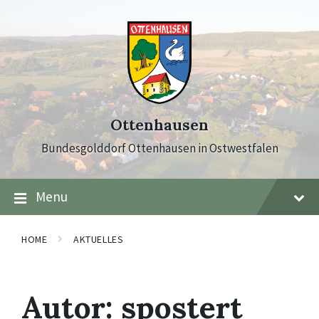
Skip
Skip
Skip
to
to
to
content
main
footer
navigation
Ottenhausen
Bundesgolddorf Ottenhausen in Ostwestfalen
Menu
HOME
AKTUELLES
Autor:
spostert