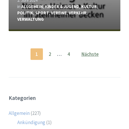
2. Juni 2024
in
ALLGEMEIN
,
KINDER & JUGEND
,
KULTUR
,
POLITIK
,
SPORT
,
VEREINE
,
VERKEHR
,
VERWALTUNG
Seitennummerierung
1
2
…
4
Nächste
der
Beiträge
Kategorien
Allgemein
(227)
Ankündigung
(1)