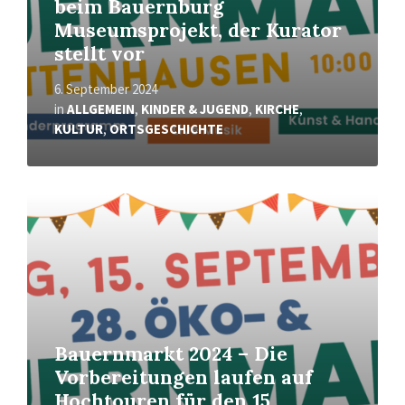
beim Bauernburg
Museumsprojekt, der Kurator
stellt vor
6. September 2024
in
ALLGEMEIN
,
KINDER & JUGEND
,
KIRCHE
,
KULTUR
,
ORTSGESCHICHTE
Mehr
erfahren
Bauernmarkt 2024 – Die
Vorbereitungen laufen auf
Hochtouren für den 15.