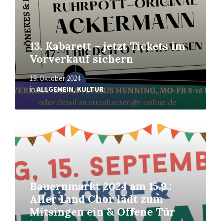
13. Kabarett – jetzt Tickets im
Vorverkauf sichern
19. Oktober 2024
in
ALLGEMEIN
,
KULTUR
Mehr
erfahren
Bauernmarkt 2024 am 15.9.:
Aller Land Chor lädt zum
Mitsingen ein & Offene Tür