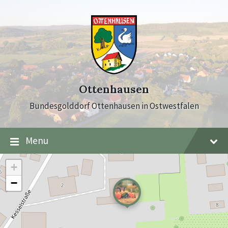
Skip
Skip
Skip
to
to
to
content
main
footer
navigation
Ottenhausen
Bundesgolddorf Ottenhausen in Ostwestfalen
Menu
+
−