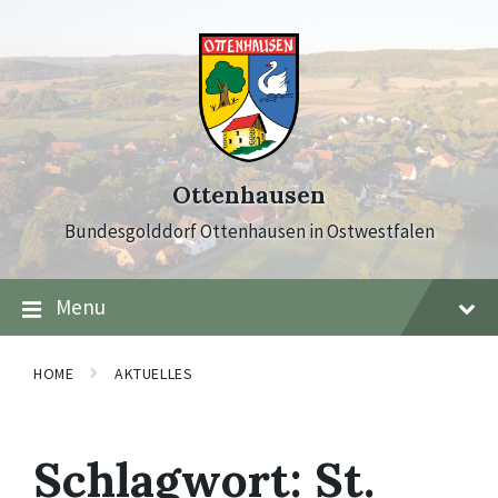
Skip
Skip
Skip
to
to
to
content
main
footer
navigation
Ottenhausen
Bundesgolddorf Ottenhausen in Ostwestfalen
Menu
HOME
AKTUELLES
Schlagwort:
St.