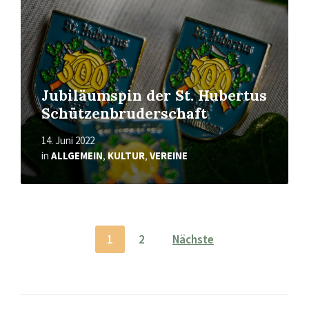
Jubiläumspin der St. Hubertus
Schützenbruderschaft
14. Juni 2022
in
ALLGEMEIN
,
KULTUR
,
VEREINE
Seitennummerierung
1
2
Nächste
der
Beiträge