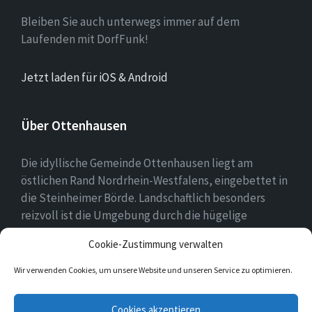
Bleiben Sie auch unterwegs immer auf dem
Laufenden mit DorfFunk!
Jetzt laden für iOS & Android
Über Ottenhausen
Die idyllische Gemeinde Ottenhausen liegt am
östlichen Rand Nordrhein-Westfalens, eingebettet in
die Steinheimer Börde. Landschaftlich besonders
reizvoll ist die Umgebung durch die hügelige
Landschaft des naheliegenden Eggegebirges als
Cookie-Zustimmung verwalten
Ausläufer des Teutoburger Waldes.
Wir verwenden Cookies, um unsere Website und unseren Service zu optimieren.
E-
Facebook
Twitter
Instagram
Cookies akzeptieren