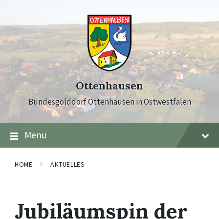
Skip
Skip
Skip
to
to
to
content
main
footer
navigation
Ottenhausen
Bundesgolddorf Ottenhausen in Ostwestfalen
Menu
HOME
AKTUELLES
Jubiläumspin der