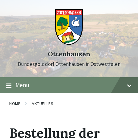
Skip
Skip
Skip
to
to
to
content
main
footer
navigation
Ottenhausen
Bundesgolddorf Ottenhausen in Ostwestfalen
Menu
HOME
AKTUELLES
Bestellung der