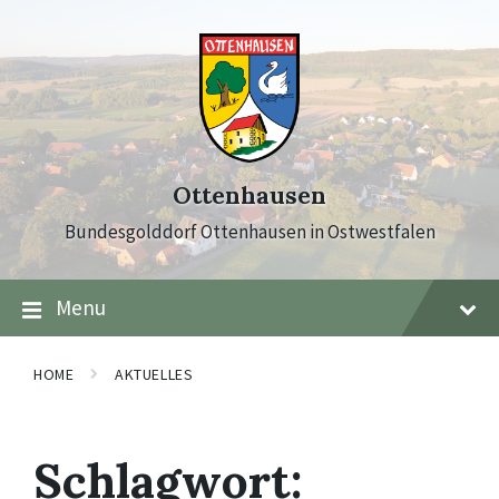
Skip
Skip
Skip
to
to
to
content
main
footer
navigation
Ottenhausen
Bundesgolddorf Ottenhausen in Ostwestfalen
Menu
HOME
AKTUELLES
Schlagwort: