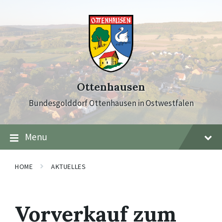
Skip
Skip
Skip
to
to
to
content
main
footer
navigation
Ottenhausen
Bundesgolddorf Ottenhausen in Ostwestfalen
Menu
HOME
AKTUELLES
Vorverkauf zum