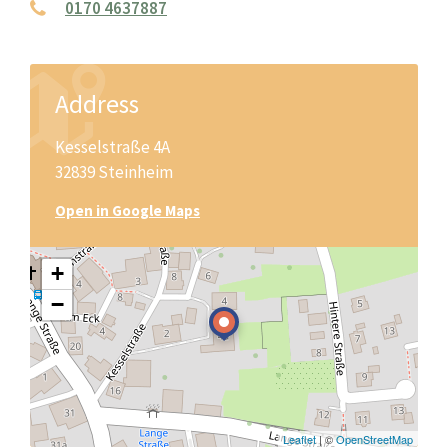
0170 4637887
Address
Kesselstraße 4A
32839 Steinheim
Open in Google Maps
+
−
Leaflet
| ©
OpenStreetMap