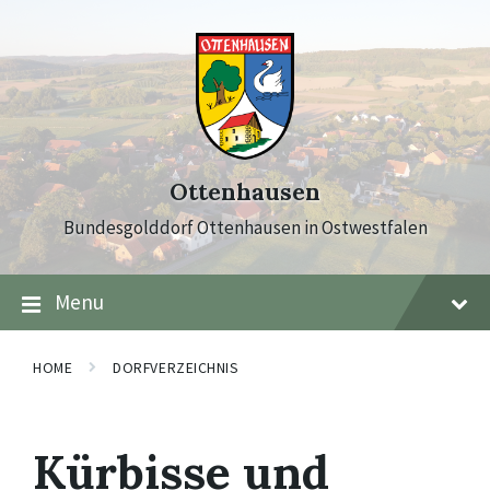
Skip
Skip
Skip
to
to
to
content
main
footer
navigation
Ottenhausen
Bundesgolddorf Ottenhausen in Ostwestfalen
Menu
HOME
DORFVERZEICHNIS
Kürbisse und