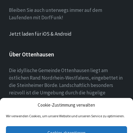
Bleiben Sie auch unterwegs immer auf dem
Laufenden mit DorfFunk!
Jetzt laden für iOS & Android
Über Ottenhausen
Die idyllische Gemeinde Ottenhausen liegt am
östlichen Rand Nordrhein-Westfalens, eingebettet in
die Steinheimer Börde. Landschaftlich besonders
reizvoll ist die Umgebung durch die hügelige
Landschaft des naheliegenden Eggegebirges als
Cookie-Zustimmung verwalten
Ausläufer des Teutoburger Waldes.
Wir verwenden Cookies, um unsere Website und unseren Service zu optimieren.
E-
Facebook
Twitter
Instagram
Cookies akzeptieren