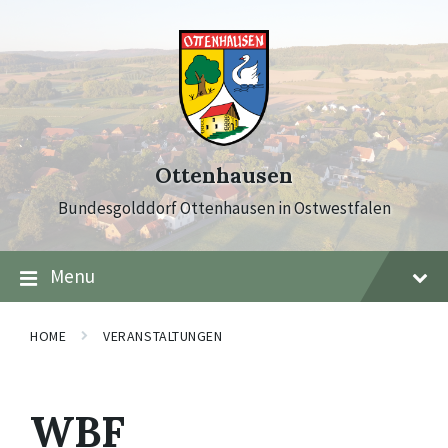
Skip
Skip
Skip
to
to
to
content
main
footer
navigation
Ottenhausen
Bundesgolddorf Ottenhausen in Ostwestfalen
Menu
HOME
VERANSTALTUNGEN
WBF