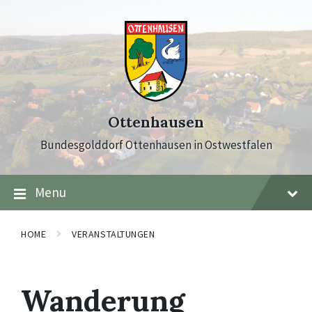
Skip
Skip
Skip
to
to
to
content
main
footer
navigation
Ottenhausen
Bundesgolddorf Ottenhausen in Ostwestfalen
Menu
HOME
VERANSTALTUNGEN
Wanderung