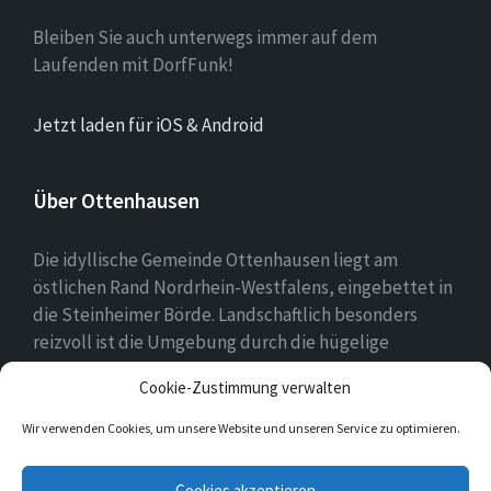
Bleiben Sie auch unterwegs immer auf dem
Laufenden mit DorfFunk!
Jetzt laden für iOS & Android
Über Ottenhausen
Die idyllische Gemeinde Ottenhausen liegt am
östlichen Rand Nordrhein-Westfalens, eingebettet in
die Steinheimer Börde. Landschaftlich besonders
reizvoll ist die Umgebung durch die hügelige
Landschaft des naheliegenden Eggegebirges als
Cookie-Zustimmung verwalten
Ausläufer des Teutoburger Waldes.
Wir verwenden Cookies, um unsere Website und unseren Service zu optimieren.
E-
Facebook
Twitter
Instagram
Cookies akzeptieren