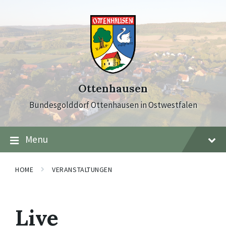
Skip
Skip
Skip
to
to
to
content
main
footer
navigation
Ottenhausen
Bundesgolddorf Ottenhausen in Ostwestfalen
Menu
HOME
VERANSTALTUNGEN
Live