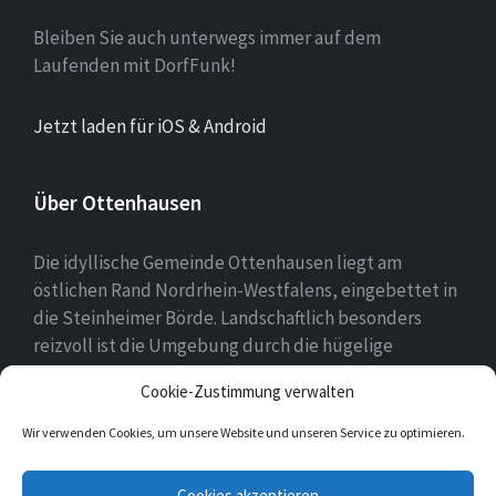
Bleiben Sie auch unterwegs immer auf dem
Laufenden mit DorfFunk!
Jetzt laden für iOS & Android
Über Ottenhausen
Die idyllische Gemeinde Ottenhausen liegt am
östlichen Rand Nordrhein-Westfalens, eingebettet in
die Steinheimer Börde. Landschaftlich besonders
reizvoll ist die Umgebung durch die hügelige
Landschaft des naheliegenden Eggegebirges als
Cookie-Zustimmung verwalten
Ausläufer des Teutoburger Waldes.
Wir verwenden Cookies, um unsere Website und unseren Service zu optimieren.
E-
Facebook
Twitter
Instagram
Cookies akzeptieren