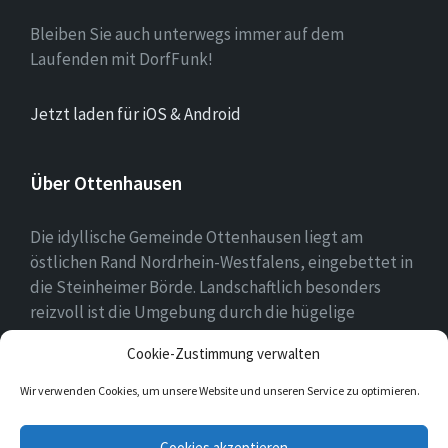
Bleiben Sie auch unterwegs immer auf dem
Laufenden mit DorfFunk!
Jetzt laden für iOS & Android
Über Ottenhausen
Die idyllische Gemeinde Ottenhausen liegt am
östlichen Rand Nordrhein-Westfalens, eingebettet in
die Steinheimer Börde. Landschaftlich besonders
reizvoll ist die Umgebung durch die hügelige
Landschaft des naheliegenden Eggegebirges als
Cookie-Zustimmung verwalten
Ausläufer des Teutoburger Waldes.
Wir verwenden Cookies, um unsere Website und unseren Service zu optimieren.
E-
Facebook
Twitter
Instagram
Cookies akzeptieren