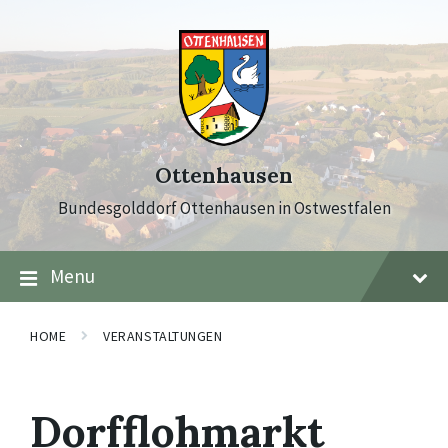
Skip
Skip
Skip
to
to
to
content
main
footer
navigation
Ottenhausen
Bundesgolddorf Ottenhausen in Ostwestfalen
Menu
HOME
VERANSTALTUNGEN
Dorfflohmarkt