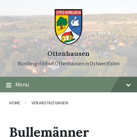
Skip
Skip
Skip
to
to
to
content
main
footer
navigation
Ottenhausen
Bundesgolddorf Ottenhausen in Ostwestfalen
Menu
HOME
VERANSTALTUNGEN
Bullemänner