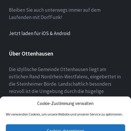
Bleiben Sie auch unterwegs immer auf dem
Laufenden mit DorfFunk!
Jetzt laden für iOS & Android
Über Ottenhausen
Die idyllische Gemeinde Ottenhausen liegt am
östlichen Rand Nordrhein-Westfalens, eingebettet in
die Steinheimer Börde. Landschaftlich besonders
reizvoll ist die Umgebung durch die hügelige
Landschaft des naheliegenden Eggegebirges als
Cookie-Zustimmung verwalten
Ausläufer des Teutoburger Waldes.
Wir verwenden Cookies, um unsere Website und unseren Service zu optimieren.
E-
Facebook
Twitter
Instagram
Cookies akzeptieren