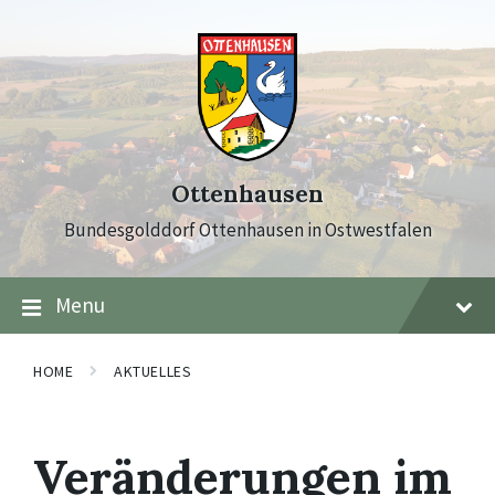
Skip
Skip
Skip
to
to
to
content
main
footer
navigation
Ottenhausen
Bundesgolddorf Ottenhausen in Ostwestfalen
Menu
HOME
AKTUELLES
Veränderungen im