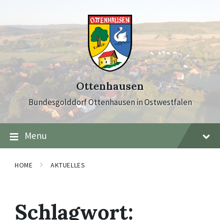
Skip
Skip
Skip
to
to
to
content
main
footer
navigation
Ottenhausen
Bundesgolddorf Ottenhausen in Ostwestfalen
Menu
HOME
AKTUELLES
Schlagwort: