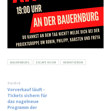
Tags
BAUERNBURG
ESCAPE ROOM
HEIMATVEREIN
Zurück
Vorverkauf läuft -
Tickets sichern für
das nagelneue
Programm der