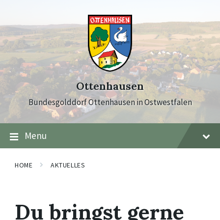
Skip
Skip
Skip
to
to
to
content
main
footer
navigation
Ottenhausen
Bundesgolddorf Ottenhausen in Ostwestfalen
Menu
HOME
AKTUELLES
Du bringst gerne