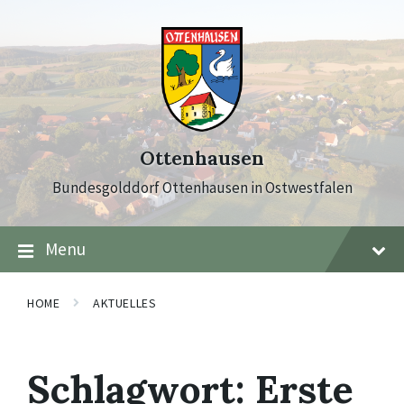
Skip
Skip
Skip
to
to
to
content
main
footer
navigation
Ottenhausen
Bundesgolddorf Ottenhausen in Ostwestfalen
Menu
HOME
AKTUELLES
Schlagwort:
Erste