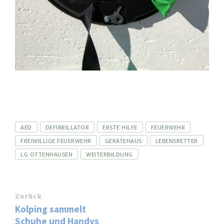
Tags
AED
DEFIBRILLATOR
ERSTE HILFE
FEUERWEHR
FREIWILLIGE FEUERWEHR
GERÄTEHAUS
LEBENSRETTER
LG OTTENHAUSEN
WEITERBILDUNG
Zurück
Kolping sammelt
Schuhe und Handys