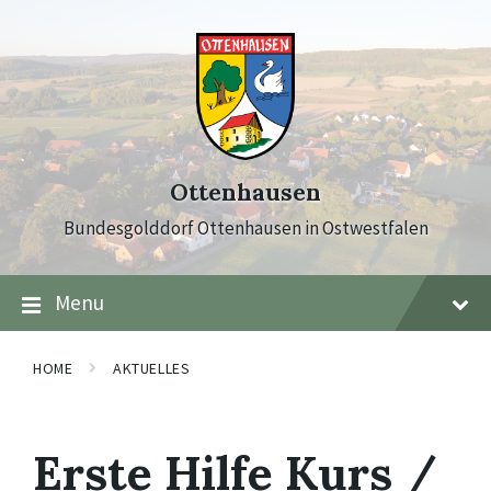
Skip
Skip
Skip
to
to
to
content
main
footer
navigation
Ottenhausen
Bundesgolddorf Ottenhausen in Ostwestfalen
Menu
HOME
AKTUELLES
Erste Hilfe Kurs /