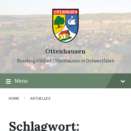
Skip
Skip
Skip
to
to
to
content
main
footer
navigation
Ottenhausen
Bundesgolddorf Ottenhausen in Ostwestfalen
Menu
HOME
AKTUELLES
Schlagwort: