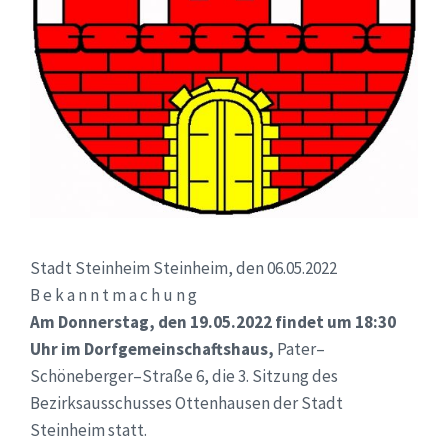
Stadt Steinheim
Steinheim, den
06.05.2022
B e k a n n t m a c h u n g
A
m
Donnerstag
, den
19.05.2022
findet
um
18:30
Uhr
im Dorfgemeinschaftshaus
,
Pater
–
Schöneberger
–
Straße 6
,
die
3
. Sitzung
des
Bezirksausschusses Ottenhausen
der Stadt
Steinheim statt
.