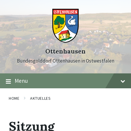
Skip
Skip
Skip
to
to
to
content
main
footer
navigation
Ottenhausen
Bundesgolddorf Ottenhausen in Ostwestfalen
Menu
HOME
AKTUELLES
Sitzung