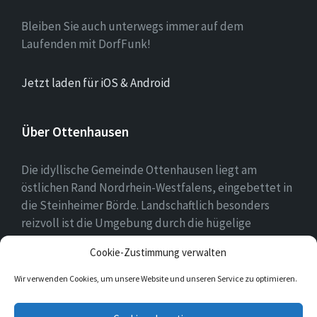
Bleiben Sie auch unterwegs immer auf dem
Laufenden mit DorfFunk!
Jetzt laden für iOS & Android
Über Ottenhausen
Die idyllische Gemeinde Ottenhausen liegt am
östlichen Rand Nordrhein-Westfalens, eingebettet in
die Steinheimer Börde. Landschaftlich besonders
reizvoll ist die Umgebung durch die hügelige
Landschaft des naheliegenden Eggegebirges als
Cookie-Zustimmung verwalten
Ausläufer des Teutoburger Waldes.
Wir verwenden Cookies, um unsere Website und unseren Service zu optimieren.
E-
Facebook
Twitter
Instagram