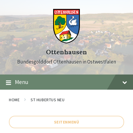
Skip
Skip
Skip
to
to
to
content
main
footer
navigation
Ottenhausen
Bundesgolddorf Ottenhausen in Ostwestfalen
Menu
HOME
ST HUBERTUS NEU
SEITENMENÜ