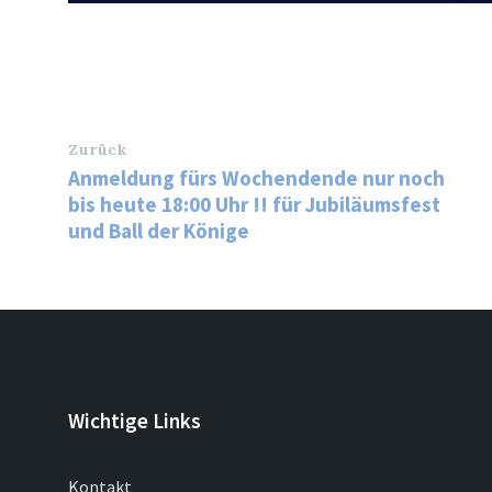
Zurück
Anmeldung fürs Wochendende nur noch
bis heute 18:00 Uhr !! für Jubiläumsfest
und Ball der Könige
Wichtige Links
Kontakt