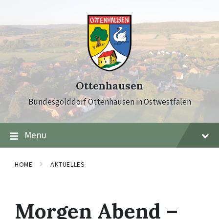
Skip
Skip
Skip
to
to
to
content
main
footer
navigation
Ottenhausen
Bundesgolddorf Ottenhausen in Ostwestfalen
Menu
HOME
AKTUELLES
Morgen Abend –