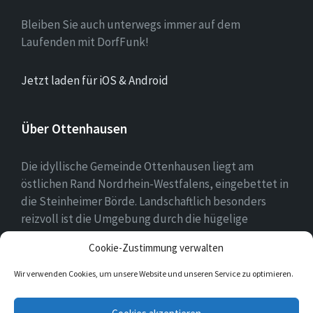
Bleiben Sie auch unterwegs immer auf dem
Laufenden mit DorfFunk!
Jetzt laden für iOS & Android
Über Ottenhausen
Die idyllische Gemeinde Ottenhausen liegt am
östlichen Rand Nordrhein-Westfalens, eingebettet in
die Steinheimer Börde. Landschaftlich besonders
reizvoll ist die Umgebung durch die hügelige
Landschaft des naheliegenden Eggegebirges als
Cookie-Zustimmung verwalten
Ausläufer des Teutoburger Waldes.
Wir verwenden Cookies, um unsere Website und unseren Service zu optimieren.
E-
Facebook
Twitter
Instagram