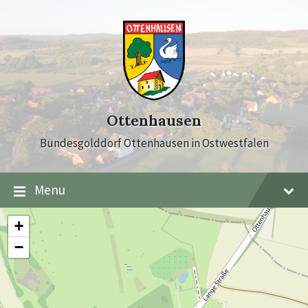
Skip
Skip
Skip
to
to
to
content
main
footer
navigation
Ottenhausen
Bundesgolddorf Ottenhausen in Ostwestfalen
Menu
+
−