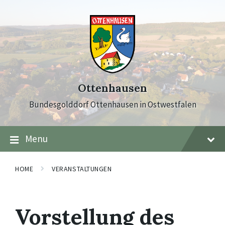
Skip
Skip
Skip
to
to
to
content
main
footer
navigation
Ottenhausen
Bundesgolddorf Ottenhausen in Ostwestfalen
Menu
HOME
VERANSTALTUNGEN
Vorstellung des