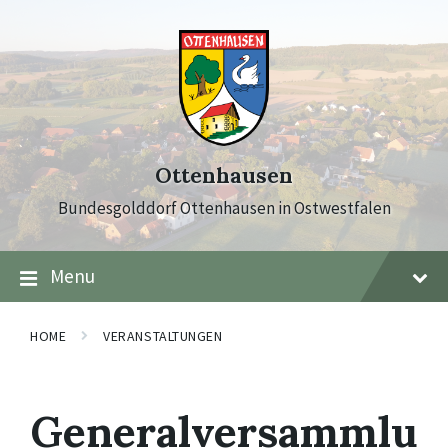
Skip
Skip
Skip
to
to
to
content
main
footer
navigation
Ottenhausen
Bundesgolddorf Ottenhausen in Ostwestfalen
Menu
HOME
VERANSTALTUNGEN
Generalversammlu