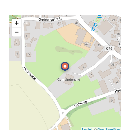
+
−
Leaflet
| ©
OpenStreetMap