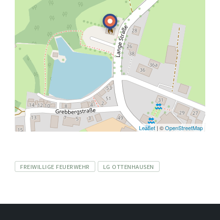
Leaflet
| ©
OpenStreetMap
Tags
FREIWILLIGE FEUERWEHR
LG OTTENHAUSEN