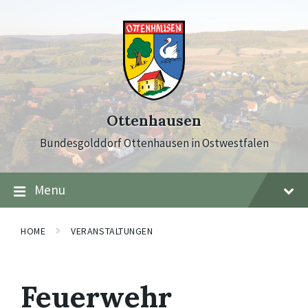
Skip
Skip
Skip
to
to
to
content
main
footer
navigation
Ottenhausen
Bundesgolddorf Ottenhausen in Ostwestfalen
Menu
HOME
VERANSTALTUNGEN
Feuerwehr