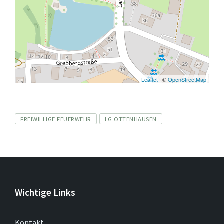
Leaflet
| ©
OpenStreetMap
Tags
FREIWILLIGE FEUERWEHR
LG OTTENHAUSEN
Wichtige Links
Kontakt