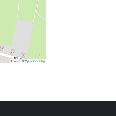
Leaflet
| ©
OpenStreetMap