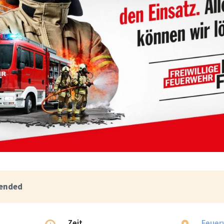
 ended
Zeit
Feuer