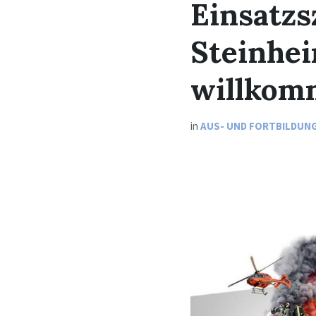
Einsatzs
Steinhei
willkom
in
AUS- UND FORTBILDUN