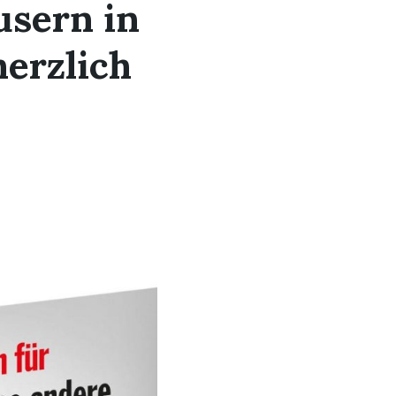
usern in
herzlich