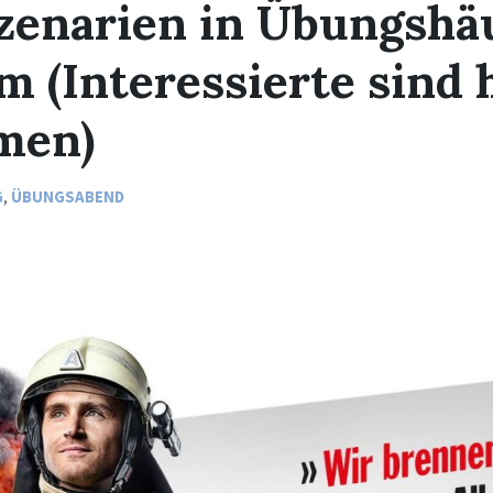
zenarien in Übungshä
m (Interessierte sind 
men)
G
,
ÜBUNGSABEND