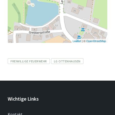
Leaflet
| ©
OpenStreetMap
Tags
FREIWILLIGE FEUERWEHR
LG OTTENHAUSEN
Wichtige Links
Kontakt