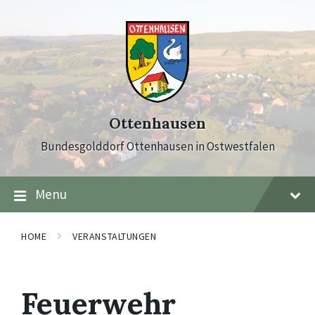
Skip
Skip
Skip
to
to
to
content
main
footer
navigation
Ottenhausen
Bundesgolddorf Ottenhausen in Ostwestfalen
Menu
HOME
VERANSTALTUNGEN
Feuerwehr