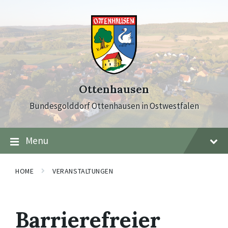
Skip
Skip
Skip
to
to
to
content
main
footer
navigation
Ottenhausen
Bundesgolddorf Ottenhausen in Ostwestfalen
Menu
HOME
VERANSTALTUNGEN
Barrierefreier