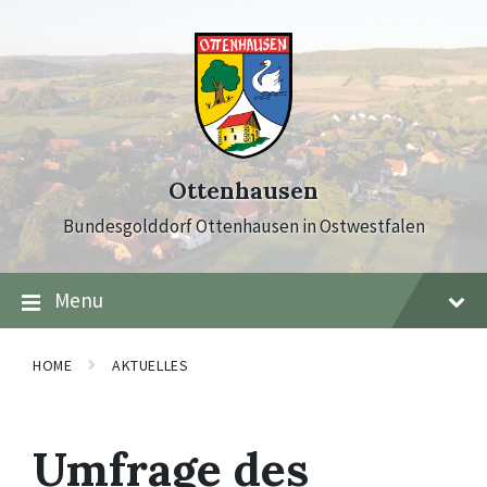
Skip
Skip
Skip
to
to
to
content
main
footer
navigation
Ottenhausen
Bundesgolddorf Ottenhausen in Ostwestfalen
Menu
HOME
AKTUELLES
Umfrage des