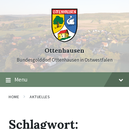
Skip
Skip
Skip
to
to
to
content
main
footer
navigation
Ottenhausen
Bundesgolddorf Ottenhausen in Ostwestfalen
Menu
HOME
AKTUELLES
Schlagwort: