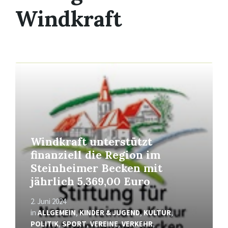
Windkraft
Mehr
erfahren
Windkraft unterstützt
finanziell die Region im
Steinheimer Becken mit
jährlich 5.369,00 Euro
2. Juni 2024
in
ALLGEMEIN
,
KINDER & JUGEND
,
KULTUR
,
POLITIK
,
SPORT
,
VEREINE
,
VERKEHR
,