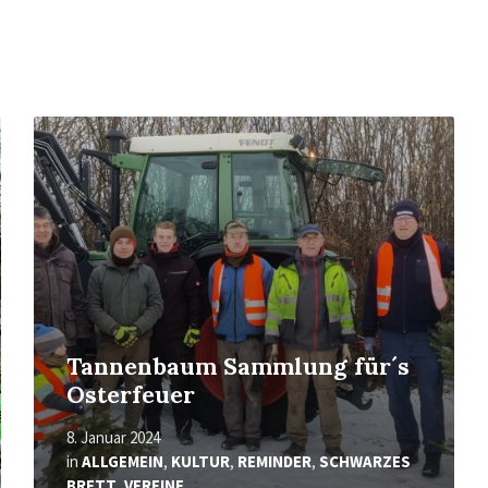
Mehr
erfahren
Tannenbaum Sammlung für´s
Osterfeuer
8. Januar 2024
in
ALLGEMEIN
,
KULTUR
,
REMINDER
,
SCHWARZES
BRETT
,
VEREINE