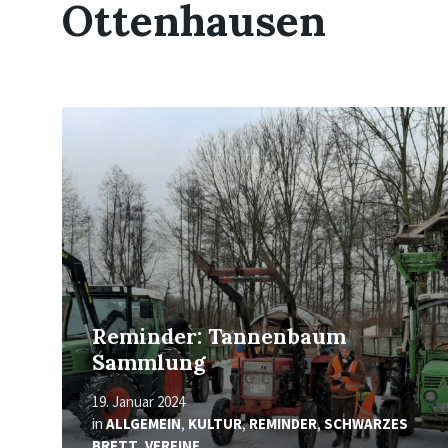
Ottenhausen
Mehr
erfahren
Reminder: Tannenbaum
Sammlung
19. Januar 2024
in
ALLGEMEIN
,
KULTUR
,
REMINDER
,
SCHWARZES
BRETT
,
VEREINE