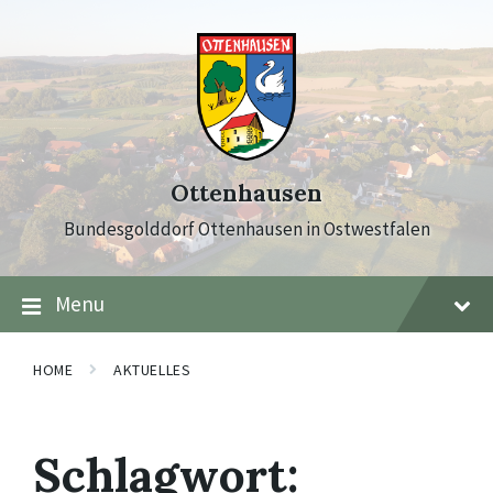
Skip
Skip
Skip
to
to
to
content
main
footer
navigation
Ottenhausen
Bundesgolddorf Ottenhausen in Ostwestfalen
Menu
HOME
AKTUELLES
Schlagwort: