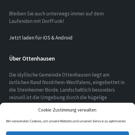
Bleiben Sie auch unterwegs immer auf dem
Laufenden mit DorfFunk!
Jetzt laden für iOS & Android
Über Ottenhausen
Die idyllische Gemeinde Ottenhausen liegt am
östlichen Rand Nordrhein-Westfalens, eingebettet in
die Steinheimer Börde. Landschaftlich besonders
reizvoll ist die Umgebung durch die hügelige
Landschaft des naheliegenden Eggegebirges als
Cookie-Zustimmung verwalten
Ausläufer des Teutoburger Waldes.
Wir verwenden Cookies, um unsere Website und unseren Service zu optimieren.