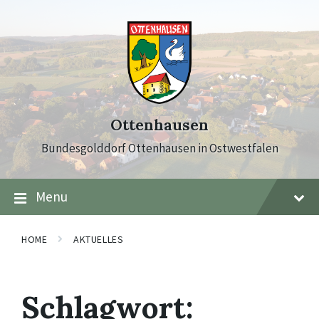
Skip
Skip
Skip
to
to
to
content
main
footer
navigation
Ottenhausen
Bundesgolddorf Ottenhausen in Ostwestfalen
Menu
HOME
AKTUELLES
Schlagwort: