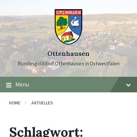
Skip
Skip
Skip
to
to
to
content
main
footer
navigation
Ottenhausen
Bundesgolddorf Ottenhausen in Ostwestfalen
Menu
HOME
AKTUELLES
Schlagwort: