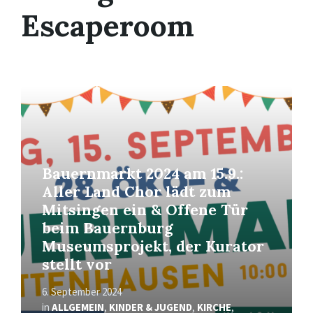
Escaperoom
Mehr
erfahren
Bauernmarkt 2024 am 15.9.:
Aller Land Chor lädt zum
Mitsingen ein & Offene Tür
beim Bauernburg
Museumsprojekt, der Kurator
stellt vor
6. September 2024
in
ALLGEMEIN
,
KINDER & JUGEND
,
KIRCHE
,