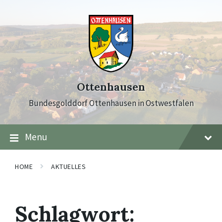
Skip
Skip
Skip
to
to
to
content
main
footer
navigation
Ottenhausen
Bundesgolddorf Ottenhausen in Ostwestfalen
Menu
HOME
AKTUELLES
Schlagwort: