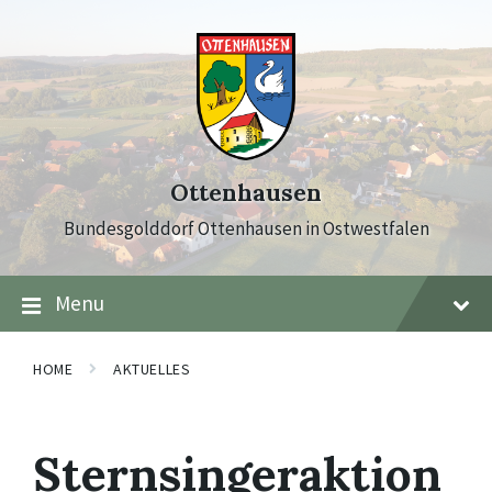
Skip
Skip
Skip
to
to
to
content
main
footer
navigation
Ottenhausen
Bundesgolddorf Ottenhausen in Ostwestfalen
Menu
HOME
AKTUELLES
Sternsingeraktion