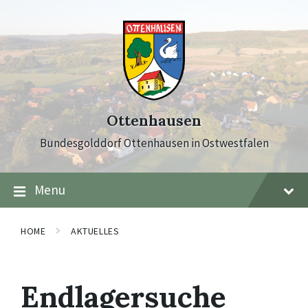
Skip
Skip
Skip
to
to
to
content
main
footer
navigation
Ottenhausen
Bundesgolddorf Ottenhausen in Ostwestfalen
Menu
HOME
AKTUELLES
Endlagersuche