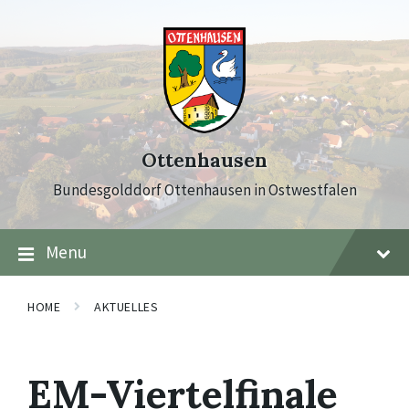
Skip
Skip
Skip
to
to
to
content
main
footer
navigation
Ottenhausen
Bundesgolddorf Ottenhausen in Ostwestfalen
Menu
HOME
AKTUELLES
EM-Viertelfinale