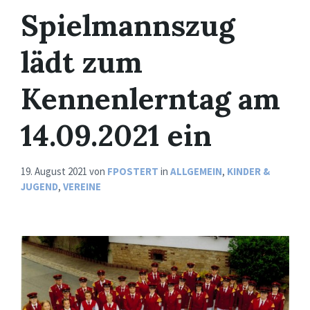
Spielmannszug
lädt zum
Kennenlerntag am
14.09.2021 ein
19. August 2021
von
FPOSTERT
in
ALLGEMEIN
,
KINDER &
JUGEND
,
VEREINE