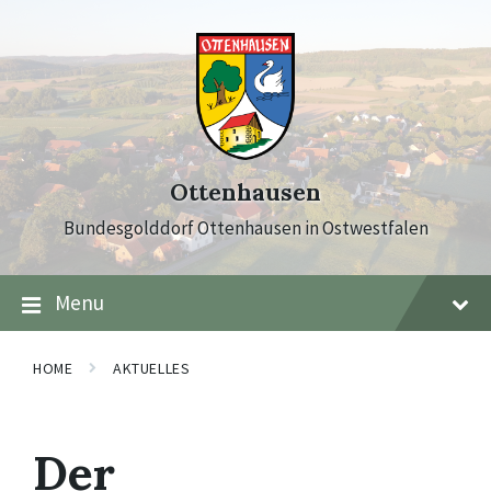
Skip
Skip
Skip
to
to
to
content
main
footer
navigation
Ottenhausen
Bundesgolddorf Ottenhausen in Ostwestfalen
Menu
HOME
AKTUELLES
Der