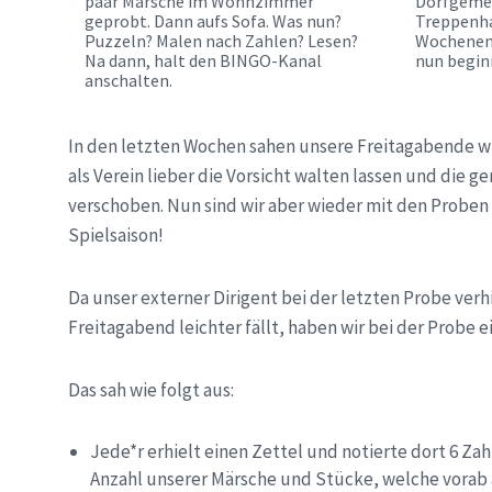
paar Märsche im Wohnzimmer
Dorfgemei
geprobt. Dann aufs Sofa. Was nun?
Treppenha
Puzzeln? Malen nach Zahlen? Lesen?
Wochenend
Na dann, halt den BINGO-Kanal
nun begin
anschalten.
In den letzten Wochen sahen unsere Freitagabende wi
als Verein lieber die Vorsicht walten lassen und di
verschoben. Nun sind wir aber wieder mit den Proben
Spielsaison!
Da unser externer Dirigent bei der letzten Probe ve
Freitagabend leichter fällt, haben wir bei der Probe 
Das sah wie folgt aus:
Jede*r erhielt einen Zettel und notierte dort 6 Za
Anzahl unserer Märsche und Stücke, welche vorab 