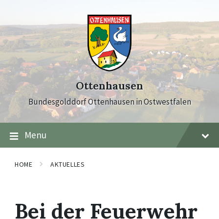
Skip
Skip
Skip
to
to
to
content
main
footer
navigation
Ottenhausen
Bundesgolddorf Ottenhausen in Ostwestfalen
Menu
HOME
AKTUELLES
Bei der Feuerwehr