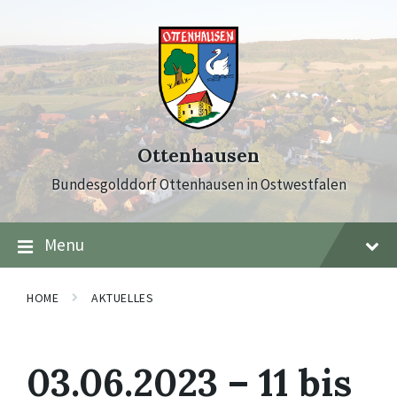
Skip
Skip
Skip
to
to
to
content
main
footer
navigation
Ottenhausen
Bundesgolddorf Ottenhausen in Ostwestfalen
Menu
HOME
AKTUELLES
03.06.2023 – 11 bis